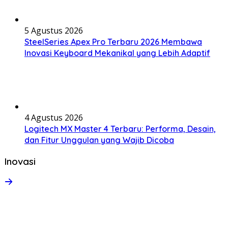
5 Agustus 2026
SteelSeries Apex Pro Terbaru 2026 Membawa
Inovasi Keyboard Mekanikal yang Lebih Adaptif
4 Agustus 2026
Logitech MX Master 4 Terbaru: Performa, Desain,
dan Fitur Unggulan yang Wajib Dicoba
Inovasi