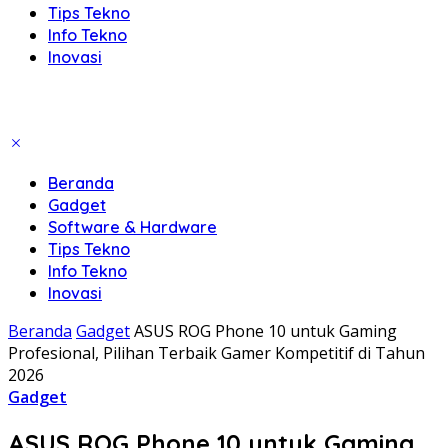
Tips Tekno
Info Tekno
Inovasi
Beranda
Gadget
Software & Hardware
Tips Tekno
Info Tekno
Inovasi
Beranda
Gadget
ASUS ROG Phone 10 untuk Gaming
Profesional, Pilihan Terbaik Gamer Kompetitif di Tahun
2026
Gadget
ASUS ROG Phone 10 untuk Gaming