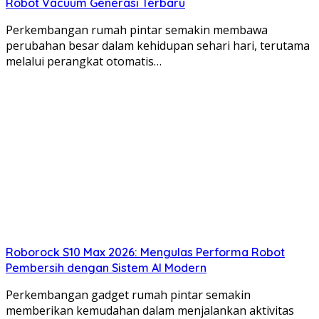
Robot Vacuum Generasi Terbaru
Perkembangan rumah pintar semakin membawa
perubahan besar dalam kehidupan sehari hari, terutama
melalui perangkat otomatis…
Roborock S10 Max 2026: Mengulas Performa Robot
Pembersih dengan Sistem AI Modern
Perkembangan gadget rumah pintar semakin
memberikan kemudahan dalam menjalankan aktivitas