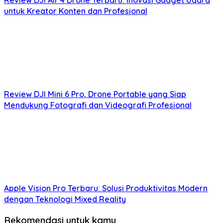
Review DJI Air 4 Drone Terbaru: Inovasi Gadget Udara
untuk Kreator Konten dan Profesional
Review DJI Mini 6 Pro, Drone Portable yang Siap
Mendukung Fotografi dan Videografi Profesional
Apple Vision Pro Terbaru: Solusi Produktivitas Modern
dengan Teknologi Mixed Reality
Rekomendasi untuk kamu