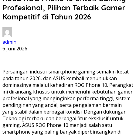
Profesional, Pilihan Terbaik Gamer
Kompetitif di Tahun 2026
admin
6 Juni 2026
Persaingan industri smartphone gaming semakin ketat
pada tahun 2026, dan ASUS kembali menunjukkan
dominasinya melalui kehadiran ROG Phone 10. Perangkat
ini dirancang khusus untuk memenuhi kebutuhan gamer
profesional yang menginginkan performa tinggi, sistem
pendinginan yang andal, serta pengalaman bermain
yang stabil dalam berbagai kondisi. Dengan dukungan
Teknologi terbaru dan berbagai fitur eksklusif untuk
gaming, ASUS ROG Phone 10 menjadi salah satu
smartphone yang paling banyak diperbincangkan di