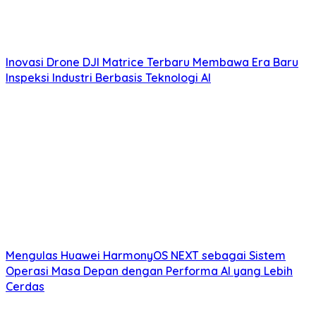
Inovasi Drone DJI Matrice Terbaru Membawa Era Baru
Inspeksi Industri Berbasis Teknologi AI
Mengulas Huawei HarmonyOS NEXT sebagai Sistem
Operasi Masa Depan dengan Performa AI yang Lebih
Cerdas