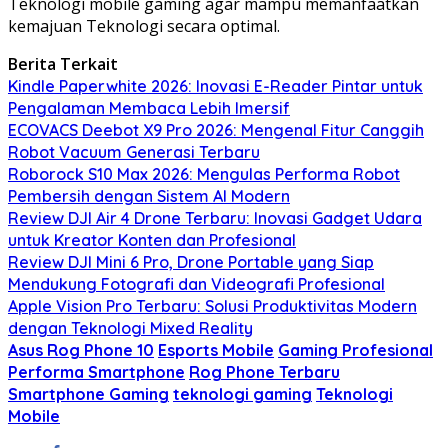
Teknologi mobile gaming agar mampu memanfaatkan
kemajuan Teknologi secara optimal.
Berita Terkait
Kindle Paperwhite 2026: Inovasi E-Reader Pintar untuk
Pengalaman Membaca Lebih Imersif
ECOVACS Deebot X9 Pro 2026: Mengenal Fitur Canggih
Robot Vacuum Generasi Terbaru
Roborock S10 Max 2026: Mengulas Performa Robot
Pembersih dengan Sistem AI Modern
Review DJI Air 4 Drone Terbaru: Inovasi Gadget Udara
untuk Kreator Konten dan Profesional
Review DJI Mini 6 Pro, Drone Portable yang Siap
Mendukung Fotografi dan Videografi Profesional
Apple Vision Pro Terbaru: Solusi Produktivitas Modern
dengan Teknologi Mixed Reality
Asus Rog Phone 10
Esports Mobile
Gaming Profesional
Performa Smartphone
Rog Phone Terbaru
Smartphone Gaming
teknologi gaming
Teknologi
Mobile