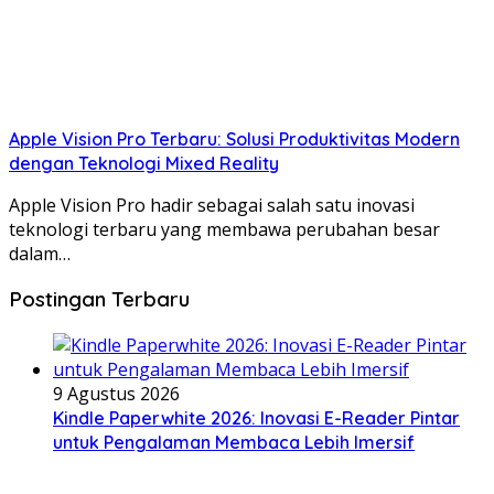
Apple Vision Pro Terbaru: Solusi Produktivitas Modern
dengan Teknologi Mixed Reality
Apple Vision Pro hadir sebagai salah satu inovasi
teknologi terbaru yang membawa perubahan besar
dalam…
Postingan Terbaru
9 Agustus 2026
Kindle Paperwhite 2026: Inovasi E-Reader Pintar
untuk Pengalaman Membaca Lebih Imersif