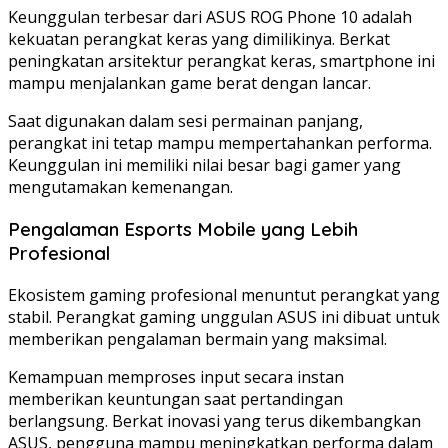
Keunggulan terbesar dari ASUS ROG Phone 10 adalah
kekuatan perangkat keras yang dimilikinya. Berkat
peningkatan arsitektur perangkat keras, smartphone ini
mampu menjalankan game berat dengan lancar.
Saat digunakan dalam sesi permainan panjang,
perangkat ini tetap mampu mempertahankan performa.
Keunggulan ini memiliki nilai besar bagi gamer yang
mengutamakan kemenangan.
Pengalaman Esports Mobile yang Lebih
Profesional
Ekosistem gaming profesional menuntut perangkat yang
stabil. Perangkat gaming unggulan ASUS ini dibuat untuk
memberikan pengalaman bermain yang maksimal.
Kemampuan memproses input secara instan
memberikan keuntungan saat pertandingan
berlangsung. Berkat inovasi yang terus dikembangkan
ASUS, pengguna mampu meningkatkan performa dalam