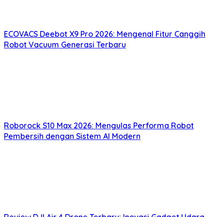
ECOVACS Deebot X9 Pro 2026: Mengenal Fitur Canggih
Robot Vacuum Generasi Terbaru
Roborock S10 Max 2026: Mengulas Performa Robot
Pembersih dengan Sistem AI Modern