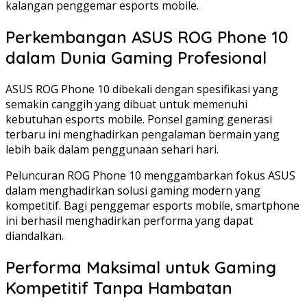
kalangan penggemar esports mobile.
Perkembangan ASUS ROG Phone 10
dalam Dunia Gaming Profesional
ASUS ROG Phone 10 dibekali dengan spesifikasi yang
semakin canggih yang dibuat untuk memenuhi
kebutuhan esports mobile. Ponsel gaming generasi
terbaru ini menghadirkan pengalaman bermain yang
lebih baik dalam penggunaan sehari hari.
Peluncuran ROG Phone 10 menggambarkan fokus ASUS
dalam menghadirkan solusi gaming modern yang
kompetitif. Bagi penggemar esports mobile, smartphone
ini berhasil menghadirkan performa yang dapat
diandalkan.
Performa Maksimal untuk Gaming
Kompetitif Tanpa Hambatan