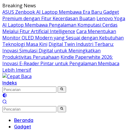
Langsung
Breaking News
ke
ASUS Zenbook AI Laptop Membawa Era Baru Gadget
konten
Premium dengan Fitur Kecerdasan Buatan
Lenovo Yoga
AI Laptop Membawa Pengalaman Komputasi Cerdas
Melalui Fitur Artificial Intelligence
Cara Menentukan
Monitor OLED Modern yang Sesuai dengan Kebutuhan
Teknologi Masa Kini
Digital Twin Industri Terbaru:
Inovasi Simulasi Digital untuk Meningkatkan
Produktivitas Perusahaan
Kindle Paperwhite 2026:
Inovasi E-Reader Pintar untuk Pengalaman Membaca
Lebih Imersif
Indeks
Beranda
Gadget