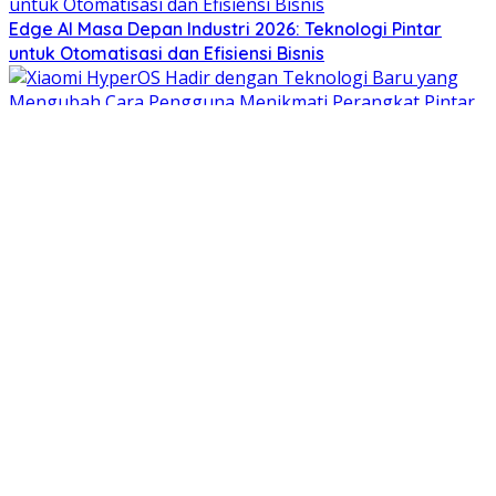
Edge AI Masa Depan Industri 2026: Teknologi Pintar
untuk Otomatisasi dan Efisiensi Bisnis
Xiaomi HyperOS Hadir dengan Teknologi Baru yang
Mengubah Cara Pengguna Menikmati Perangkat Pintar
Mengenal Inovasi Boston Dynamics Atlas, Robot Pintar
Masa Depan dengan Gerakan Lebih Natural
Inovasi Drone DJI Matrice Terbaru Membawa Era Baru
Inspeksi Industri Berbasis Teknologi AI
Mengulas Huawei HarmonyOS NEXT sebagai Sistem
Operasi Masa Depan dengan Performa AI yang Lebih
Cerdas