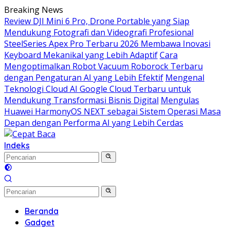
Langsung
Breaking News
ke
Review DJI Mini 6 Pro, Drone Portable yang Siap
konten
Mendukung Fotografi dan Videografi Profesional
SteelSeries Apex Pro Terbaru 2026 Membawa Inovasi
Keyboard Mekanikal yang Lebih Adaptif
Cara
Mengoptimalkan Robot Vacuum Roborock Terbaru
dengan Pengaturan AI yang Lebih Efektif
Mengenal
Teknologi Cloud AI Google Cloud Terbaru untuk
Mendukung Transformasi Bisnis Digital
Mengulas
Huawei HarmonyOS NEXT sebagai Sistem Operasi Masa
Depan dengan Performa AI yang Lebih Cerdas
Indeks
Beranda
Gadget