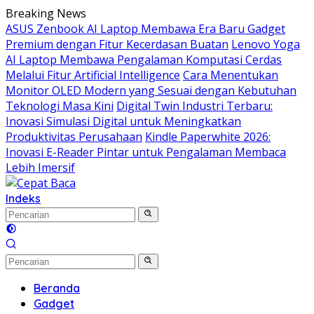
Langsung
Breaking News
ke
ASUS Zenbook AI Laptop Membawa Era Baru Gadget
konten
Premium dengan Fitur Kecerdasan Buatan
Lenovo Yoga
AI Laptop Membawa Pengalaman Komputasi Cerdas
Melalui Fitur Artificial Intelligence
Cara Menentukan
Monitor OLED Modern yang Sesuai dengan Kebutuhan
Teknologi Masa Kini
Digital Twin Industri Terbaru:
Inovasi Simulasi Digital untuk Meningkatkan
Produktivitas Perusahaan
Kindle Paperwhite 2026:
Inovasi E-Reader Pintar untuk Pengalaman Membaca
Lebih Imersif
Indeks
Beranda
Gadget