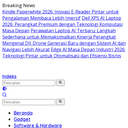
Langsung
Breaking News
ke
Kindle Paperwhite 2026: Inovasi E-Reader Pintar untuk
konten
Pengalaman Membaca Lebih Imersif
Dell XPS AI Laptop
2026: Perangkat Premium dengan Teknologi Komputasi
Masa Depan
Perawatan Laptop AI Terbaru: Langkah
Sederhana untuk Memaksimalkan Kinerja Perangkat
Mengenal DJI Drone Generasi Baru dengan Sistem AI dan
Navigasi Lebih Akurat
Edge AI Masa Depan Industri 2026:
Teknologi Pintar untuk Otomatisasi dan Efisiensi Bisnis
Indeks
Beranda
Gadget
Software & Hardware