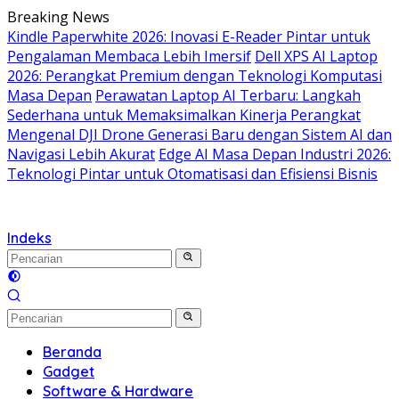
Langsung
Breaking News
ke
Kindle Paperwhite 2026: Inovasi E-Reader Pintar untuk
konten
Pengalaman Membaca Lebih Imersif
Dell XPS AI Laptop
2026: Perangkat Premium dengan Teknologi Komputasi
Masa Depan
Perawatan Laptop AI Terbaru: Langkah
Sederhana untuk Memaksimalkan Kinerja Perangkat
Mengenal DJI Drone Generasi Baru dengan Sistem AI dan
Navigasi Lebih Akurat
Edge AI Masa Depan Industri 2026:
Teknologi Pintar untuk Otomatisasi dan Efisiensi Bisnis
Indeks
Beranda
Gadget
Software & Hardware