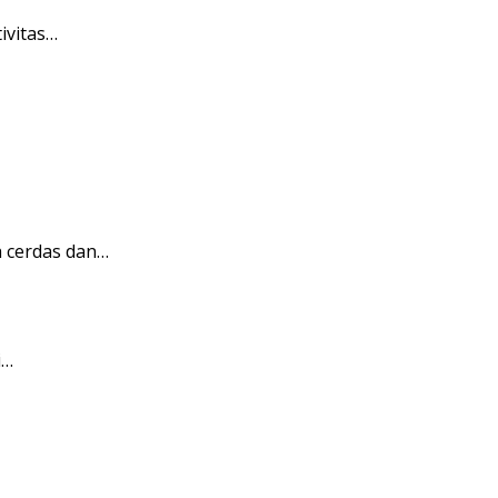
ivitas…
 cerdas dan…
i…