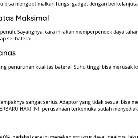
bisa mengoptimalkan fungsi gadget dengan berkelanjuta
atas Maksimal
penuh. Sayangnya, cara ini akan memperpendek daya tahan s
p sel baterai.
Panas
 penurunan kualitas baterai. Suhu tinggi bisa merusak kom
ampaknya sangat serius. Adaptor yang tidak sesuai bisa me
TERBARU HARI INI, perusahaan terkemuka sudah menyedi
%, padahal cara ini menekan struktur daya. Idealnya, lakuka