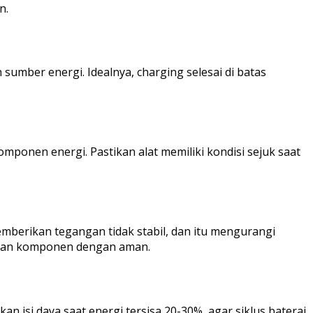
n.
umber energi. Idealnya, charging selesai di batas
ponen energi. Pastikan alat memiliki kondisi sejuk saat
mberikan tegangan tidak stabil, dan itu mengurangi
akan komponen dengan aman.
n isi daya saat energi tersisa 20-30%, agar siklus baterai