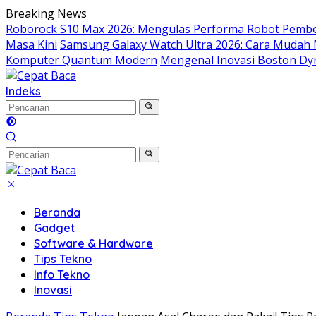
Langsung
Breaking News
ke
Roborock S10 Max 2026: Mengulas Performa Robot Pembe
konten
Masa Kini
Samsung Galaxy Watch Ultra 2026: Cara Mudah
Komputer Quantum Modern
Mengenal Inovasi Boston Dyn
Indeks
Beranda
Gadget
Software & Hardware
Tips Tekno
Info Tekno
Inovasi