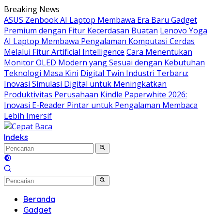
Langsung
Breaking News
ke
ASUS Zenbook AI Laptop Membawa Era Baru Gadget
konten
Premium dengan Fitur Kecerdasan Buatan
Lenovo Yoga
AI Laptop Membawa Pengalaman Komputasi Cerdas
Melalui Fitur Artificial Intelligence
Cara Menentukan
Monitor OLED Modern yang Sesuai dengan Kebutuhan
Teknologi Masa Kini
Digital Twin Industri Terbaru:
Inovasi Simulasi Digital untuk Meningkatkan
Produktivitas Perusahaan
Kindle Paperwhite 2026:
Inovasi E-Reader Pintar untuk Pengalaman Membaca
Lebih Imersif
Indeks
Beranda
Gadget