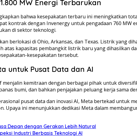
 1.800 MW Energi Terbarukan
gkapkan bahwa kesepakatan terbaru ini meningkatkan tota
mpat kontrak dengan Invenergy untuk pengadaan 760 MW en
kan di sektor teknologi.
an berlokasi di Ohio, Arkansas, dan Texas. Listrik yang dihas
 atas kapasitas pembangkit listrik baru yang dihasilkan da
 kesepakatan-kesepakatan tersebut.
ta untuk Pusat Data dan AI
if menjalin kemitraan dengan berbagai pihak untuk diversif
g panas bumi, dan bahkan penjajakan peluang kerja sama d
rasional pusat data dan inovasi AI, Meta bertekad untuk
on. Upaya ini menunjukkan dedikasi Meta dalam membangun
Masa Depan dengan Gerakan Lebih Natural
eksi Industri Berbasis Teknologi AI