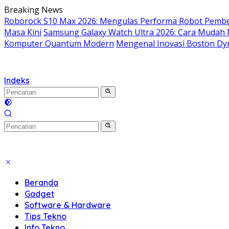
Langsung
Breaking News
ke
Roborock S10 Max 2026: Mengulas Performa Robot Pembe
konten
Masa Kini
Samsung Galaxy Watch Ultra 2026: Cara Mudah
Komputer Quantum Modern
Mengenal Inovasi Boston Dyn
Indeks
Beranda
Gadget
Software & Hardware
Tips Tekno
Info Tekno