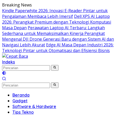
Langsung
Breaking News
ke
Kindle Paperwhite 2026: Inovasi E-Reader Pintar untuk
konten
Pengalaman Membaca Lebih Imersif
Dell XPS AI Laptop
2026: Perangkat Premium dengan Teknologi Komputasi
Masa Depan
Perawatan Laptop AI Terbaru: Langkah
Sederhana untuk Memaksimalkan Kinerja Perangkat
Mengenal DJI Drone Generasi Baru dengan Sistem AI dan
Navigasi Lebih Akurat
Edge AI Masa Depan Industri 2026:
Teknologi Pintar untuk Otomatisasi dan Efisiensi Bisnis
Indeks
Beranda
Gadget
Software & Hardware
Tips Tekno