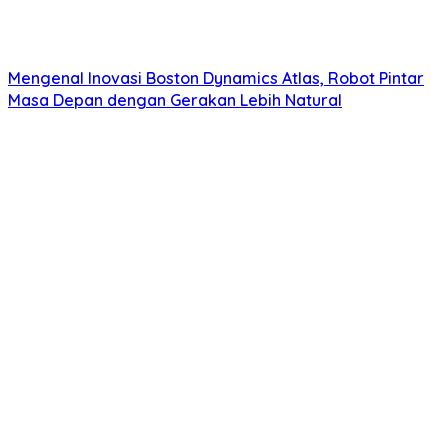
Mengenal Inovasi Boston Dynamics Atlas, Robot Pintar
Masa Depan dengan Gerakan Lebih Natural
Inovasi Drone DJI Matrice Terbaru Membawa Era Baru
Inspeksi Industri Berbasis Teknologi AI