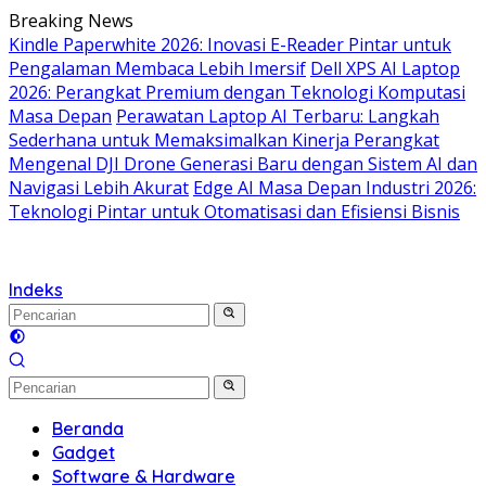
Langsung
Breaking News
ke
Kindle Paperwhite 2026: Inovasi E-Reader Pintar untuk
konten
Pengalaman Membaca Lebih Imersif
Dell XPS AI Laptop
2026: Perangkat Premium dengan Teknologi Komputasi
Masa Depan
Perawatan Laptop AI Terbaru: Langkah
Sederhana untuk Memaksimalkan Kinerja Perangkat
Mengenal DJI Drone Generasi Baru dengan Sistem AI dan
Navigasi Lebih Akurat
Edge AI Masa Depan Industri 2026:
Teknologi Pintar untuk Otomatisasi dan Efisiensi Bisnis
Indeks
Beranda
Gadget
Software & Hardware