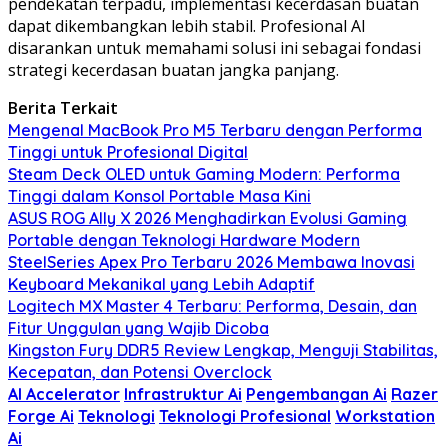
pendekatan terpadu, implementasi kecerdasan buatan
dapat dikembangkan lebih stabil. Profesional AI
disarankan untuk memahami solusi ini sebagai fondasi
strategi kecerdasan buatan jangka panjang.
Berita Terkait
Mengenal MacBook Pro M5 Terbaru dengan Performa
Tinggi untuk Profesional Digital
Steam Deck OLED untuk Gaming Modern: Performa
Tinggi dalam Konsol Portable Masa Kini
ASUS ROG Ally X 2026 Menghadirkan Evolusi Gaming
Portable dengan Teknologi Hardware Modern
SteelSeries Apex Pro Terbaru 2026 Membawa Inovasi
Keyboard Mekanikal yang Lebih Adaptif
Logitech MX Master 4 Terbaru: Performa, Desain, dan
Fitur Unggulan yang Wajib Dicoba
Kingston Fury DDR5 Review Lengkap, Menguji Stabilitas,
Kecepatan, dan Potensi Overclock
AI Accelerator
Infrastruktur Ai
Pengembangan Ai
Razer
Forge Ai
Teknologi
Teknologi Profesional
Workstation
Ai