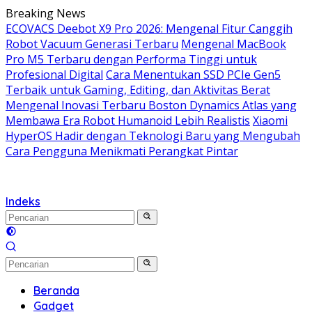
Langsung
Breaking News
ke
ECOVACS Deebot X9 Pro 2026: Mengenal Fitur Canggih
konten
Robot Vacuum Generasi Terbaru
Mengenal MacBook
Pro M5 Terbaru dengan Performa Tinggi untuk
Profesional Digital
Cara Menentukan SSD PCIe Gen5
Terbaik untuk Gaming, Editing, dan Aktivitas Berat
Mengenal Inovasi Terbaru Boston Dynamics Atlas yang
Membawa Era Robot Humanoid Lebih Realistis
Xiaomi
HyperOS Hadir dengan Teknologi Baru yang Mengubah
Cara Pengguna Menikmati Perangkat Pintar
Indeks
Beranda
Gadget