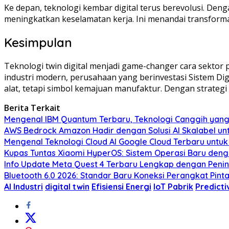
Ke depan, teknologi kembar digital terus berevolusi. Deng
meningkatkan keselamatan kerja. Ini menandai transforma
Kesimpulan
Teknologi twin digital menjadi game-changer cara sektor 
industri modern, perusahaan yang berinvestasi Sistem Di
alat, tetapi simbol kemajuan manufaktur. Dengan strateg
Berita Terkait
Mengenal IBM Quantum Terbaru, Teknologi Canggih ya
AWS Bedrock Amazon Hadir dengan Solusi AI Skalabel unt
Mengenal Teknologi Cloud AI Google Cloud Terbaru untuk
Kupas Tuntas Xiaomi HyperOS: Sistem Operasi Baru deng
Info Update Meta Quest 4 Terbaru Lengkap dengan Pening
Bluetooth 6.0 2026: Standar Baru Koneksi Perangkat Pint
AI Industri
digital twin
Efisiensi Energi
IoT Pabrik
Predict