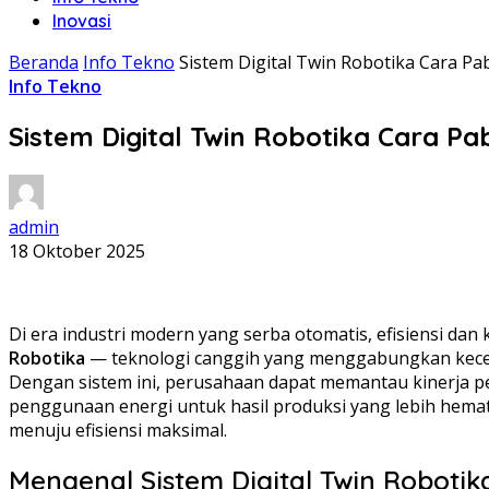
Inovasi
Beranda
Info Tekno
Sistem Digital Twin Robotika Cara Pa
Info Tekno
Sistem Digital Twin Robotika Cara Pa
admin
18 Oktober 2025
Di era industri modern yang serba otomatis, efisiensi da
Robotika
— teknologi canggih yang menggabungkan kecerdas
Dengan sistem ini, perusahaan dapat memantau kinerja pe
penggunaan energi untuk hasil produksi yang lebih hemat
menuju efisiensi maksimal.
Mengenal Sistem Digital Twin Robotik