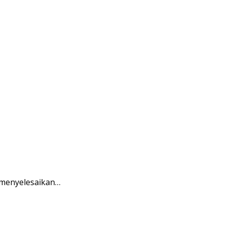
 menyelesaikan…