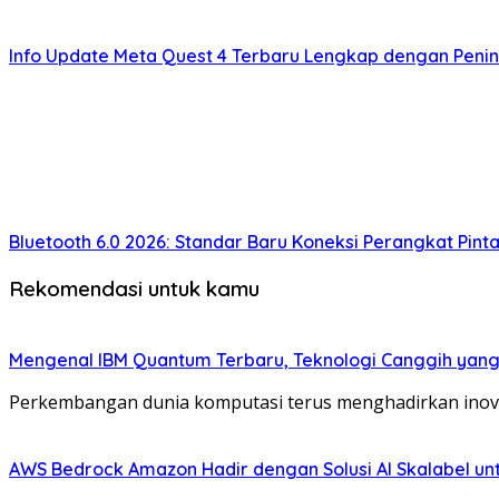
Info Update Meta Quest 4 Terbaru Lengkap dengan Pening
Bluetooth 6.0 2026: Standar Baru Koneksi Perangkat Pint
Rekomendasi untuk kamu
Mengenal IBM Quantum Terbaru, Teknologi Canggih ya
Perkembangan dunia komputasi terus menghadirkan inov
AWS Bedrock Amazon Hadir dengan Solusi AI Skalabel unt