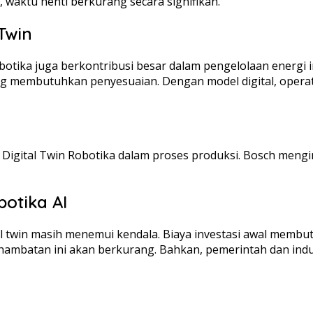
 waktu henti berkurang secara signifikan.
Twin
obotika juga berkontribusi besar dalam pengelolaan energi 
yang membutuhkan penyesuaian. Dengan model digital, oper
Digital Twin Robotika dalam proses produksi. Bosch mengi
otika AI
al twin masih menemui kendala. Biaya investasi awal membu
 hambatan ini akan berkurang. Bahkan, pemerintah dan indu