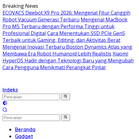
Langsung
Breaking News
ke
ECOVACS Deebot X9 Pro 2026: Mengenal Fitur Canggih
konten
Robot Vacuum Generasi Terbaru
Mengenal MacBook
Pro M5 Terbaru dengan Performa Tinggi untuk
Profesional Digital
Cara Menentukan SSD PCIe Gen5
Terbaik untuk Gaming, Editing, dan Aktivitas Berat
Mengenal Inovasi Terbaru Boston Dynamics Atlas yang
Membawa Era Robot Humanoid Lebih Realistis
Xiaomi
HyperOS Hadir dengan Teknologi Baru yang Mengubah
Cara Pengguna Menikmati Perangkat Pintar
Indeks
Beranda
Gadget