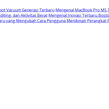
bot Vacuum Generasi Terbaru
Mengenal MacBook Pro M5 Te
ting, dan Aktivitas Berat
Mengenal Inovasi Terbaru Bost
aru yang Mengubah Cara Pengguna Menikmati Perangkat P