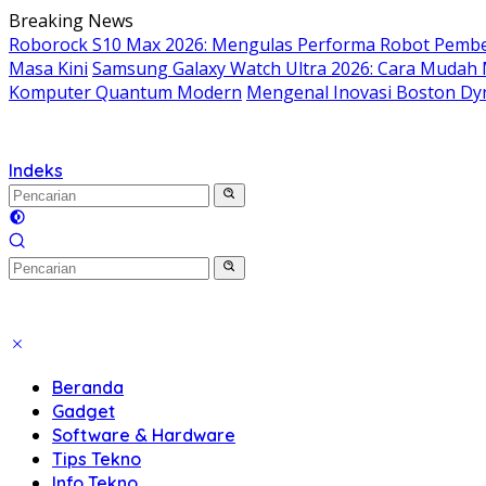
Langsung
Breaking News
ke
Roborock S10 Max 2026: Mengulas Performa Robot Pembe
konten
Masa Kini
Samsung Galaxy Watch Ultra 2026: Cara Mudah
Komputer Quantum Modern
Mengenal Inovasi Boston Dyn
Indeks
Beranda
Gadget
Software & Hardware
Tips Tekno
Info Tekno