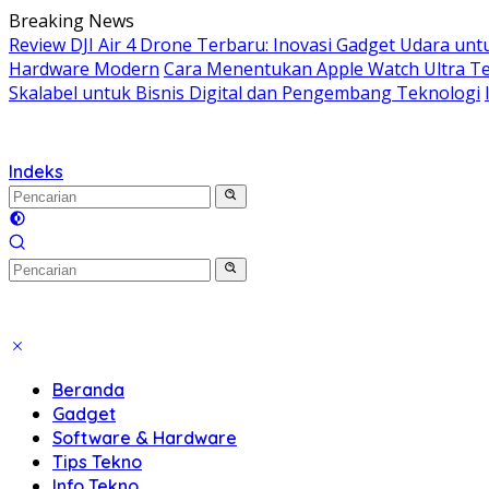
Langsung
Breaking News
ke
Review DJI Air 4 Drone Terbaru: Inovasi Gadget Udara unt
konten
Hardware Modern
Cara Menentukan Apple Watch Ultra T
Skalabel untuk Bisnis Digital dan Pengembang Teknologi
Indeks
Beranda
Gadget
Software & Hardware
Tips Tekno
Info Tekno