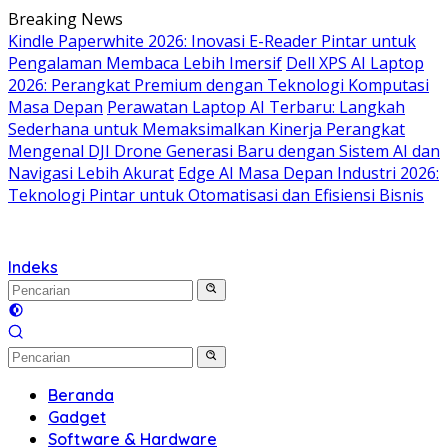
Langsung
Breaking News
ke
Kindle Paperwhite 2026: Inovasi E-Reader Pintar untuk
konten
Pengalaman Membaca Lebih Imersif
Dell XPS AI Laptop
2026: Perangkat Premium dengan Teknologi Komputasi
Masa Depan
Perawatan Laptop AI Terbaru: Langkah
Sederhana untuk Memaksimalkan Kinerja Perangkat
Mengenal DJI Drone Generasi Baru dengan Sistem AI dan
Navigasi Lebih Akurat
Edge AI Masa Depan Industri 2026:
Teknologi Pintar untuk Otomatisasi dan Efisiensi Bisnis
Indeks
Beranda
Gadget
Software & Hardware