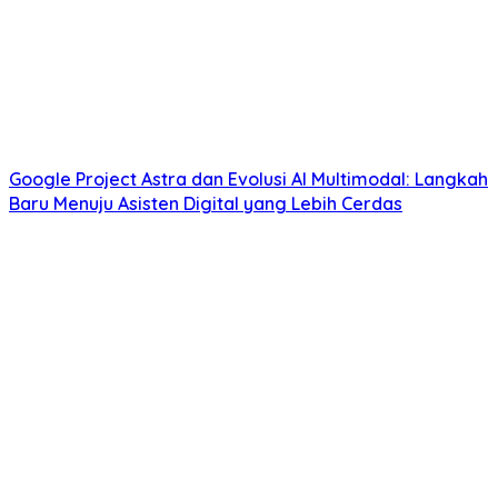
Google Project Astra dan Evolusi AI Multimodal: Langkah
Baru Menuju Asisten Digital yang Lebih Cerdas
Perkembangan Teknologi Foldable Display Samsung