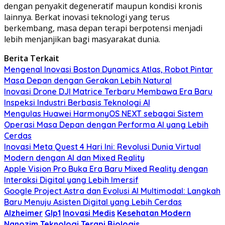
dengan penyakit degeneratif maupun kondisi kronis
lainnya. Berkat inovasi teknologi yang terus
berkembang, masa depan terapi berpotensi menjadi
lebih menjanjikan bagi masyarakat dunia.
Berita Terkait
Mengenal Inovasi Boston Dynamics Atlas, Robot Pintar
Masa Depan dengan Gerakan Lebih Natural
Inovasi Drone DJI Matrice Terbaru Membawa Era Baru
Inspeksi Industri Berbasis Teknologi AI
Mengulas Huawei HarmonyOS NEXT sebagai Sistem
Operasi Masa Depan dengan Performa AI yang Lebih
Cerdas
Inovasi Meta Quest 4 Hari Ini: Revolusi Dunia Virtual
Modern dengan AI dan Mixed Reality
Apple Vision Pro Buka Era Baru Mixed Reality dengan
Interaksi Digital yang Lebih Imersif
Google Project Astra dan Evolusi AI Multimodal: Langkah
Baru Menuju Asisten Digital yang Lebih Cerdas
Alzheimer
Glp1
Inovasi Medis
Kesehatan Modern
Nanozim
Teknologi
Terapi Biologis