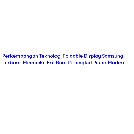
Perkembangan Teknologi Foldable Display Samsung
Terbaru: Membuka Era Baru Perangkat Pintar Modern
© Copyright 2025, All Rights Reserved | CepatBaca.id
Beranda
Gadget
Software & Hardware
Tips Tekno
Info Tekno